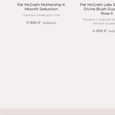
Pat McGrath Mothership X:
Pat McGrath Labs S
Moonlit Seduction
Divine Blush Duo
Rose II
Палетка теней для глаз
Румяна с нежной те
11 800 ₽
13 900 ₽
легкой туше
4 000 ₽
5 0