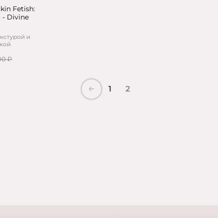
kin Fetish:
 - Divine
кстурой и
вкой
00 ₽
1
2