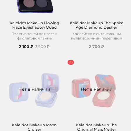
Kaleidos MakeUp Flowing
Kaleidos Makeup The Space
Haze Eyeshadow Quad
Age Diamond Dasher
Палетка теней для глаз в
Хайлайтер с интенсивным
фиолетовой гамме
мультихромным переливом
2 100 ₽
3 900 ₽
2 700 ₽
-11%
Нет в наличии
Нет в наличии
Kaleidos Makeup Moon
Kaleidos Makeup The
Cruiser
Original Mars Melter