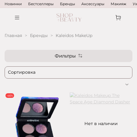
Новинки
Бестселлеры
Бренды
Аксессуары
Макияж
У
Главная
Бренды
Kaleidos MakeUp
Фильтры
-46%
Нет в наличии