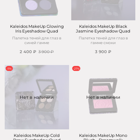
Kaleidos MakeUp Glowing
Kaleidos MakeUp Black
Iris Eyeshadow Quad
Jasmine Eyeshadow Quad
Палетка теней для глаз в
Палетка теней для глаз в
синей гамме
гамме смоки
2 400 ₽
3 900 ₽
3 900 ₽
-11%
-27%
Нет в наличии
Нет в наличии
Kaleidos MakeUp Cold
Kaleidos MakeUp Mono