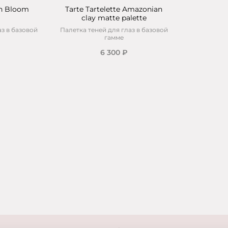
 In Bloom
Tarte Tartelette Amazonian
clay matte palette
аз в базовой
Палетка теней для глаз в базовой
гамме
6 300 ₽