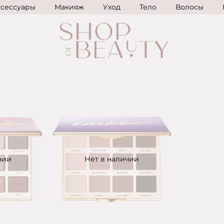
ксессуары
Макияж
Уход
Тело
Волосы
чии
Нет в наличии