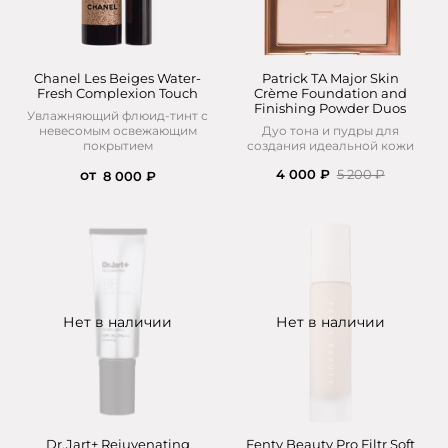
Chanel Les Beiges Water-
Patrick TA Major Skin
Fresh Complexion Touch
Crème Foundation and
Finishing Powder Duos
Увлажняющий флюид-тинт с
невесомым освежающим
Дуо тона и пудры для
покрытием
создания идеальной кожи
от
4 000 ₽
5 200 ₽
8 000 ₽
Нет в наличии
Нет в наличии
Dr.Jart+ Rejuvenating
Fenty Beauty Pro Filtr Soft