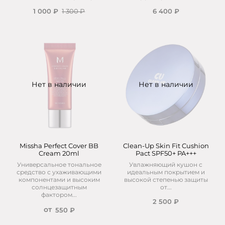
1 000 ₽
1 300 ₽
6 400 ₽
Нет в наличии
Нет в наличии
Missha Perfect Cover BB
Clean-Up Skin Fit Cushion
Cream 20ml
Pact SPF50+ PA+++
Универсальное тональное
Увлажняющий кушон с
средство с ухаживающими
идеальным покрытием и
компонентами и высоким
высокой степенью защиты
солнцезащитным
от...
фактором...
2 500 ₽
от
550 ₽