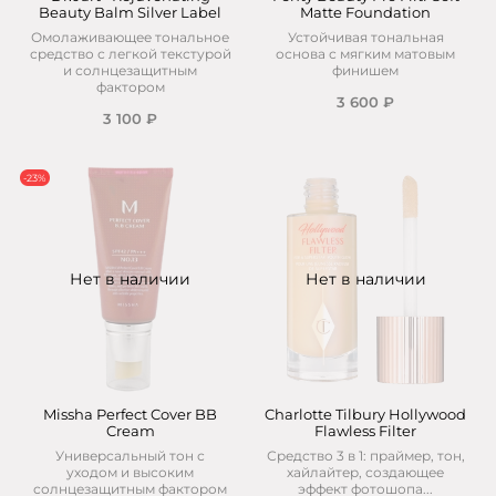
Beauty Balm Silver Label
Matte Foundation
Омолаживающее тональное
Устойчивая тональная
средство с легкой текстурой
основа с мягким матовым
и солнцезащитным
финишем
фактором
3 600 ₽
3 100 ₽
-23%
Нет в наличии
Нет в наличии
Missha Perfect Cover BB
Charlotte Tilbury Hollywood
Cream
Flawless Filter
Универсальный тон с
Средство 3 в 1: праймер, тон,
уходом и высоким
хайлайтер, создающее
солнцезащитным фактором
эффект фотошопа...