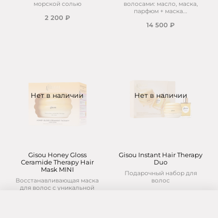
морской солью
волосами: масло, маска,
парфюм + маска...
2 200 ₽
14 500 ₽
Нет в наличии
Нет в наличии
Gisou Honey Gloss
Gisou Instant Hair Therapy
Ceramide Therapy Hair
Duo
Mask MINI
Подарочный набор для
Восстанавливающая маска
волос
для волос с уникальной
4 900 ₽
смесью керамидов,
пантенола и...
3 700 ₽