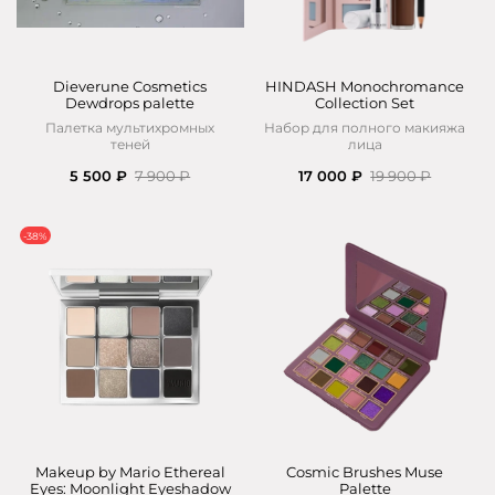
Dieverune Cosmetics
HINDASH Monochromance
Dewdrops palette
Collection Set
Палетка мультихромных
Набор для полного макияжа
теней
лица
5 500 ₽
7 900 ₽
17 000 ₽
19 900 ₽
-38%
Makeup by Mario Ethereal
Cosmic Brushes Muse
Eyes: Moonlight Eyeshadow
Palette