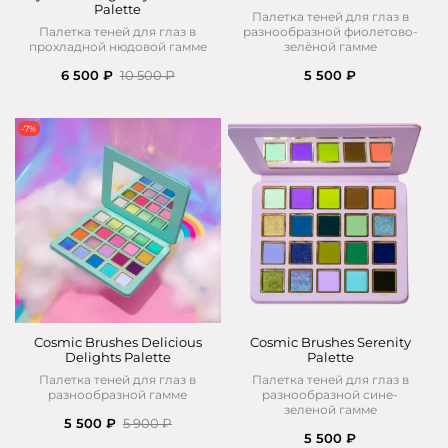
Palette
Палетка теней для глаз в
Палетка теней для глаз в
разнообразной фиолетово-
прохладной нюдовой гамме
зелёной гамме
6 500 ₽
10 500 ₽
5 500 ₽
-7%
Cosmic Brushes Delicious
Cosmic Brushes Serenity
Delights Palette
Palette
Палетка теней для глаз в
Палетка теней для глаз в
разнообразной гамме
разнообразной сине-
зеленой гамме
5 500 ₽
5 900 ₽
5 500 ₽