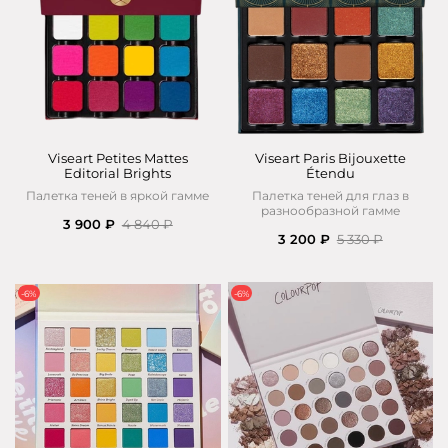
Viseart Petites Mattes
Viseart Paris Bijouxette
Editorial Brights
Étendu
Палетка теней в яркой гамме
Палетка теней для глаз в
разнообразной гамме
3 900 ₽
4 840 ₽
3 200 ₽
5 330 ₽
-6%
-6%