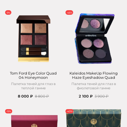
-9%
-46%
Tom Ford Eye Color Quad
Kaleidos MakeUp Flowing
04 Honeymoon
Haze Eyeshadow Quad
Палетка теней для глаз в
Палетка теней для глаз в
теплой гамме
фиолетовой гамме
8 000 ₽
8 800 ₽
2 100 ₽
3 900 ₽
-19%
-40%