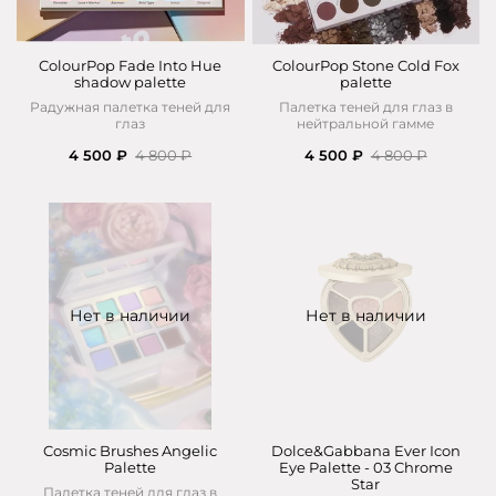
ColourPop Fade Into Hue
ColourPop Stone Cold Fox
shadow palette
palette
Радужная палетка теней для
Палетка теней для глаз в
глаз
нейтральной гамме
4 500 ₽
4 800 ₽
4 500 ₽
4 800 ₽
Нет в наличии
Нет в наличии
Cosmic Brushes Angelic
Dolce&Gabbana Ever Icon
Palette
Eye Palette - 03 Chrome
Star
Палетка теней для глаз в