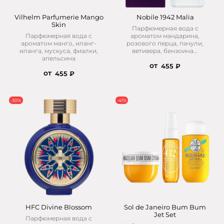
Vilhelm Parfumerie Mango
Nobile 1942 Malia
Skin
Парфюмерная вода с
Парфюмерная вода с
ароматом мандарина,
ароматом манго, иланг-
розового перца, пачули,
иланга, мускуса, фиалки,
ветивера, бензоина...
апельсина
от
455 ₽
от
455 ₽
-30%
-41%
HFC Divine Blossom
Sol de Janeiro Bum Bum
Jet Set
Парфюмерная вода с