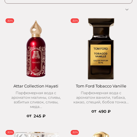
-30%
-30%
Attar Collection Hayati
Tom Ford Tobacco Vanille
Парфюмерная вода с
Парфюмерная вода с
ароматом малины, сливы,
ароматом ванили, табака,
взбитых сливок, сливы,
какао, специй, бобов тонка...
меда...
от
490 ₽
от
245 ₽
-30%
-30%