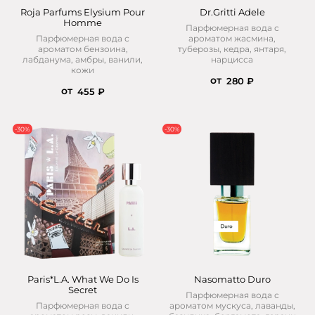
Roja Parfums Elysium Pour
Dr.Gritti Adele
Homme
Парфюмерная вода с
Парфюмерная вода с
ароматом жасмина,
ароматом бензоина,
туберозы, кедра, янтаря,
лабданума, амбры, ванили,
нарцисса
кожи
от
280 ₽
от
455 ₽
-30%
-30%
Paris*L.A. What We Do Is
Nasomatto Duro
Secret
Парфюмерная вода с
Парфюмерная вода с
ароматом мускуса, лаванды,