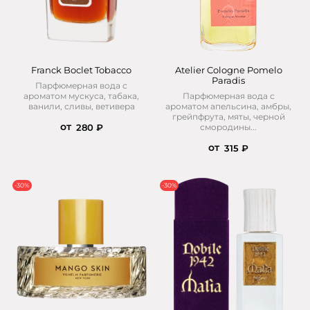
Franck Boclet Tobacco
Atelier Cologne Pomelo
Paradis
Парфюмерная вода с
ароматом мускуса, табака,
Парфюмерная вода с
ванили, сливы, ветивера
ароматом апельсина, амбры,
грейпфрута, мяты, черной
от
смородины...
280 ₽
от
315 ₽
-30%
-30%