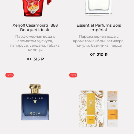
Xerjoff Casamorati 1888
Essential Parfums Bois
Bouquet Ideale
Impérial
Парфюмерная вода с
Парфюмерная вода с
ароматом мускуса,
ароматом амбры, ветивера,
папируса, сандала, табака,
пачули, базилика, перца
корицы
от
210 ₽
от
315 ₽
-30%
-30%