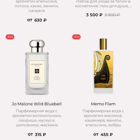
ароматом апельсина,
Набор для ухода за телом в
лотоса, какао, ванили,
косметичке: гель для душа,...
сандала
3 500 ₽
5 900 ₽
от
630 ₽
-30%
-30%
Jo Malone Wild Bluebell
Memo Flam
Парфюмерная вода с
Парфюмерная вода с
ароматом колокольчика,
ароматом жасмина,
ландыша, мускуса,
кашемира, ванили,
шиповника, жасмина
апельсина, амбры
от
от
315 ₽
455 ₽