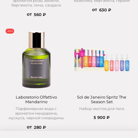
ароматом розы, ванили,
базилика, бергамота, герани
бергамота, личи, сандала
от
630 ₽
от
560 ₽
-30%
Laboratorio Olfattivo
Sol de Janeiro Spritz The
Mandarino
Season Set
Парфюмерная вода с
Набор мистов для тела
ароматом мандарина,
5 900 ₽
мускуса, черной смородины
от
280 ₽