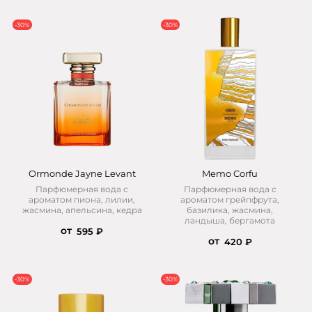
-30%
-30%
Ormonde Jayne Levant
Memo Corfu
Парфюмерная вода с
Парфюмерная вода с
ароматом пиона, лилии,
ароматом грейпфрута,
жасмина, апельсина, кедра
базилика, жасмина,
ландыша, бергамота
от
595 ₽
от
420 ₽
-30%
-30%