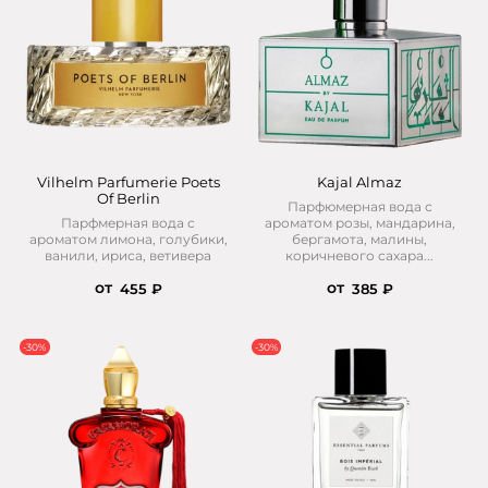
Vilhelm Parfumerie Poets
Kajal Almaz
Of Berlin
Парфюмерная вода с
Парфмерная вода с
ароматом розы, мандарина,
ароматом лимона, голубики,
бергамота, малины,
ванили, ириса, ветивера
коричневого сахара...
от
от
455 ₽
385 ₽
-30%
-30%