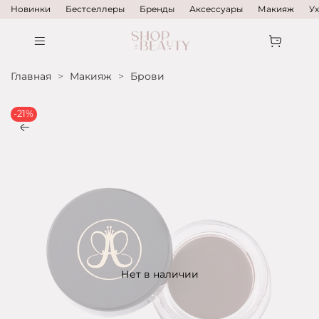
Новинки
Бестселлеры
Бренды
Аксессуары
Макияж
У
Главная
Макияж
Брови
-21%
Нет в наличии