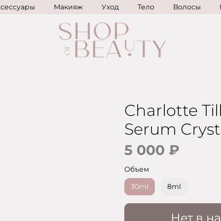
ксессуары
Макияж
Уход
Тело
Волосы
Charlotte Ti
Serum Crysta
5 000 ₽
Объем
30ml
8ml
Нет в н