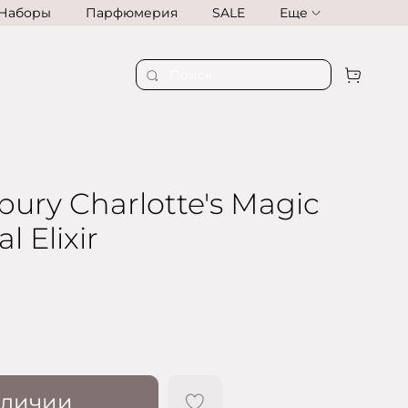
Наборы
Парфюмерия
SALE
Еще
lbury Charlotte's Magic
l Elixir
аличии