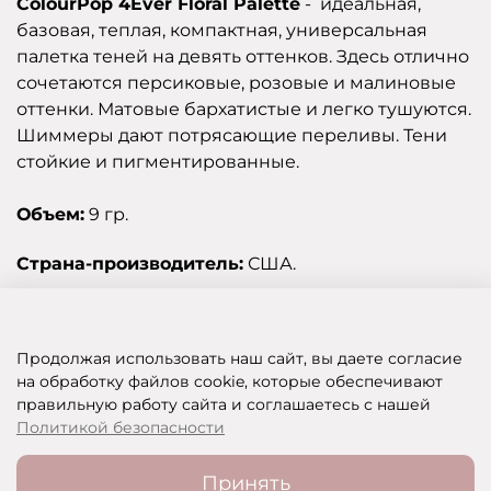
ColourPop 4Ever Floral Palette
- идеальная,
базовая, теплая, компактная, универсальная
палетка теней на девять оттенков. Здесь отлично
сочетаются персиковые, розовые и малиновые
оттенки. Матовые бархатистые и легко тушуются.
Шиммеры дают потрясающие переливы. Тени
стойкие и пигментированные.
Объем:
9 гр.
Страна-производитель:
США.
Отзывы
Продолжая использовать наш сайт, вы даете согласие
на обработку файлов cookie, которые обеспечивают
правильную работу сайта и соглашаетесь с нашей
SHOP OF BEAUTY - МУЛЬТИБРЕНДОВЫЙ ИНТЕРНЕТ-МАГАЗИН КОСМЕТИКИ
Политикой безопасности
Принять