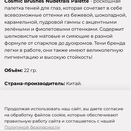
Cosmic Brushes Nudetrals Palette
- роскошная
палетка теней для глаз, которая сочетает в себе
всевозможные оттенки из бежевой, шоколадной,
карамельной, пудровой гаммы с акцентными
зелёными и фиолетовыми оттенками. Содержит
шелковистые матовые и сияющие в разной
формуле от спарклов до дуохромов. Тени бренда
легки в работе, они также имеют великолепную
пигментацию и высокую стойкость!
Объём:
22 гр.
Страна-производитель:
Китай.
Отзывы
Продолжая использовать наш сайт, вы даете согласие
на обработку файлов cookie, которые обеспечивают
правильную работу сайта и соглашаетесь с нашей
SHOP OF BEAUTY - МУЛЬТИБРЕНДОВЫЙ ИНТЕРНЕТ-МАГАЗИН КОСМЕТИКИ
Политикой безопасности