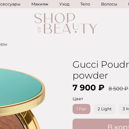
ксессуары
Макияж
Уход
Тело
Волосы
еры
Gucci Poudre
powder
7 900 ₽
8 500 ₽
Цвет
1 Fair
2 Light
3 
В кор