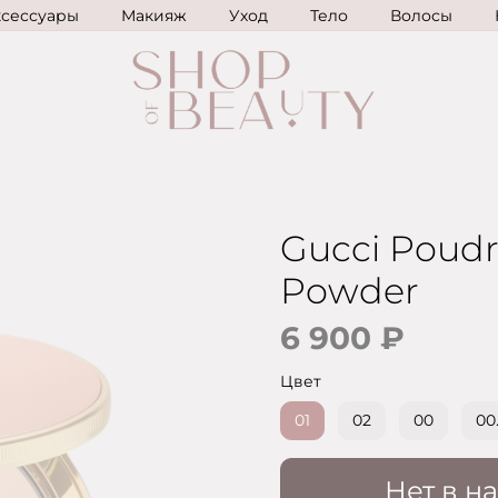
ксессуары
Макияж
Уход
Тело
Волосы
Gucci Poudr
Powder
6 900 ₽
Цвет
01
02
00
00
Нет в н