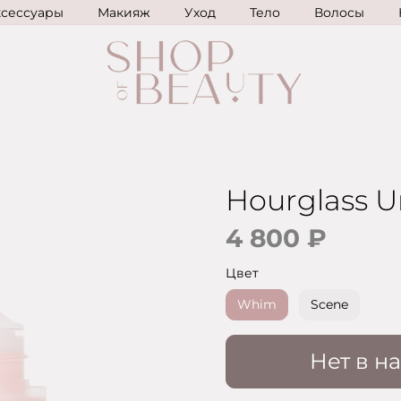
ксессуары
Макияж
Уход
Тело
Волосы
Hourglass U
4 800 ₽
Цвет
Whim
Scene
Нет в н