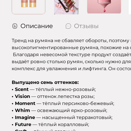
Описание
Отзывы
Тренд на румяна не сбавляет обороты, поэтому
высокопигментированные румяна, похожие на сы
Благодаря невесомой текстуре продукт создаё
выдаёт ровно столько румян, сколько нужно дл
комплекс для увлажнения и лифтинга. Он состо
Выпущено семь оттенков:
• Scent
— тёплый нежно-розовый;
• Vision
— оттенок лепестка розы;
• Moment
— тёплый персиково-бежевый;
• Whim
— освежающий ярко-розовый;
• Imagine
— насыщенный терракотовый;
• Future
— тёплый коралловый;