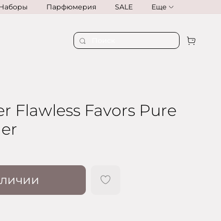
Наборы
Парфюмерия
SALE
Еще
r Flawless Favors Pure
er
аличии