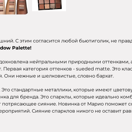
шний. С этим согласится любой бьютиголик, не правд
adow Palette
!
 вдохновлена нейтральными природными оттенками, 
. Первая категория оттенков - sueded matte. Это 
я. Они нежные и шелковистые, словно бархат.
ic. Это стандартные металлики, которые имеют цветов
овинка для бренда. Это спарклы, которые идеально 
т потрясающее сияние. Новинка от
Марио
поможет с
 мероприятий. Сияние спарклов никого не оставит р