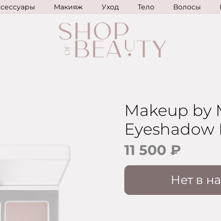
ксессуары
Макияж
Уход
Тело
Волосы
Makeup by M
Eyeshadow 
11 500 ₽
Нет в н