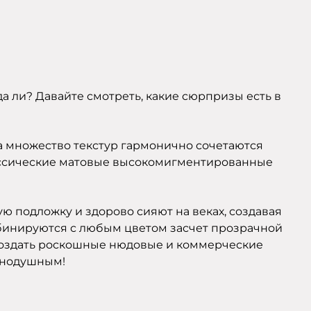
а ли? Давайте смотреть, какие сюрпризы есть в
а множество текстур гармонично сочетаются
классические матовые высокомигментированные
ую подложку и здорово сияют на веках, создавая
комбинируются с любым цветом засчет прозрачной
оздать роскошные нюдовые и коммерческие
авнодушным!