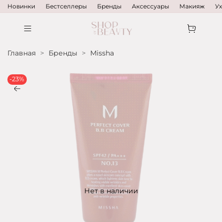
Новинки
Бестселлеры
Бренды
Аксессуары
Макияж
У
Главная
Бренды
Missha
-23%
Нет в наличии