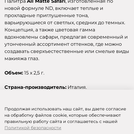
Палитра
All Matte Safari
, изготовленная по
новой формуле ND, включает теплые и
прохладные приглушенные тона,
варьирующиеся от светлых, средних до темных.
Концепция, а также цветовая гамма
вдохновлены сафари, предлагая современный и
утонченный ассортимент оттенков, где можно
создавать сверхъестественные или смелые виды
макияжа глаз.
Объем:
15 х 2,5 г.
Страна-производитель:
Италия.
Отзывы
Продолжая использовать наш сайт, вы даете согласие
на обработку файлов cookie, которые обеспечивают
правильную работу сайта и соглашаетесь с нашей
SHOP OF BEAUTY - МУЛЬТИБРЕНДОВЫЙ ИНТЕРНЕТ-МАГАЗИН КОСМЕТИКИ
Политикой безопасности