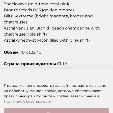
Shockwave (mid-tone coral-pink)
Bronze Solaris 005 (golden bronze)
Blitz Sextreme (bright magenta, bronze and
chartreuse)
Astral Venusian Orchid (peach champagne with
chartreuse gold shift)
Astral Amethyst Moon (lilac with pink shift)
Объем:
10 х 1,32 гр.
Страна-производитель:
США.
Отзывы
Продолжая использовать наш сайт, вы даете согласие
на обработку файлов cookie, которые обеспечивают
правильную работу сайта и соглашаетесь с нашей
SHOP OF BEAUTY - МУЛЬТИБРЕНДОВЫЙ ИНТЕРНЕТ-МАГАЗИН КОСМЕТИКИ
Политикой безопасности