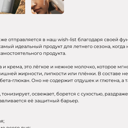
у же отправляется в наш wish-list благодаря своей 
амый идеальный продукт для летнего сезона, когда 
самостоятельного продукта.
а и крема, это лёгкое и нежное молочко, которое м
лишней жирности, липкости или плёнки. В составе н
бета-глюкан. Оно не содержит отдушек и глютена, а т
 тонизирует, освежает, борется с сухостью, раздр
авливается её защитный барьер.
я;
ие всего дня;