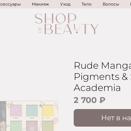
ксессуары
Макияж
Уход
Тело
Волосы
Rude Manga 
Pigments & 
Academia
2 700 ₽
Нет в н