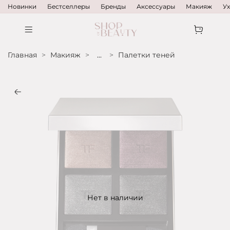
Новинки
Бестселлеры
Бренды
Аксессуары
Макияж
У
Главная
Макияж
...
Палетки теней
Нет в наличии