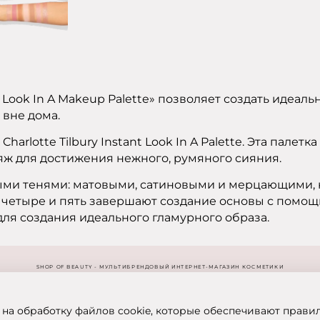
nt Look In A Makeup Palette» позволяет создать идеал
 вне дома.
rlotte Tilbury Instant Look In A Palette. Эта палетк
яж для достижения нежного, румяного сияния.
ыми тенями: матовыми, сатиновыми и мерцающими, 
 четыре и пять завершают создание основы с помо
для создания идеального гламурного образа.
SHOP OF BEAUTY - МУЛЬТИБРЕНДОВЫЙ ИНТЕРНЕТ-МАГАЗИН КОСМЕТИКИ
 на обработку файлов cookie, которые обеспечивают прави