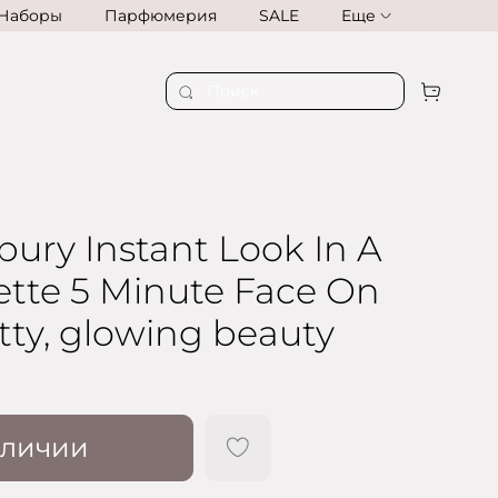
Наборы
Парфюмерия
SALE
Еще
lbury Instant Look In A
tte 5 Minute Face On
tty, glowing beauty
аличии