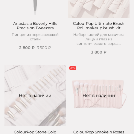
Anastasia Beverly Hills
ColourPop Ultimate Brush
Precision Tweezers
Roll makeup brush kit
Пинцет из нержавеющей
Набор кистей для макияжа
стали
лица и глаз из
синтетического ворса...
2 800 ₽
3 500 ₽
3 800 ₽
-13%
Нет в наличии
Нет в наличии
ColourPop Stone Cold
ColourPop Smoke'n Roses