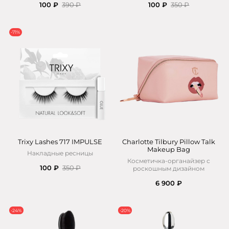
100 ₽
390 ₽
100 ₽
350 ₽
-71%
Trixy Lashes 717 IMPULSE
Charlotte Tilbury Pillow Talk
Makeup Bag
Накладные ресницы
Косметичка-органайзер с
100 ₽
350 ₽
роскошным дизайном
6 900 ₽
-24%
-20%