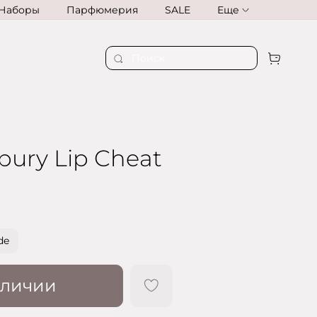
Наборы
Парфюмерия
SALE
Еще
lbury Lip Cheat
de
аличии