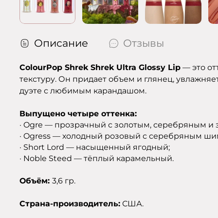
Описание
Отзывы
ColourPop Shrek Shrek Ultra Glossy Lip
— это от
текстуру. Он придает объем и глянец, увлажняе
дуэте с любимым карандашом.
Выпущено четыре оттенка:
· Ogre — прозрачный с золотым, серебряным 
· Ogress — холодный розовый с серебряным ш
· Short Lord —
насыщенный ягодный;
· Noble Steed — тёплый карамельный.
Объём:
3,6 гр.
Страна-производитель:
США.