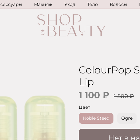
ксессуары
Макияж
Уход
Тело
Волосы
ColourPop S
Lip
1 100 ₽
1 500 ₽
Цвет
Noble Steed
Ogre
Нет в н