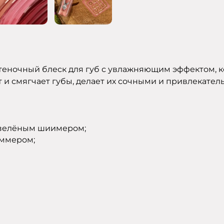
теночный блеск для губ с увлажняющим эффектом,
т и смягчает губы, делает их сочными и привлекател
и зелёным шиимером;
иммером;