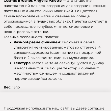
Cosmic Brushes Angelic Palette
— это 12-цветная
палетка теней для век, созданная для создания нежных,
пастельных и «ангельских» макияжей. Её цветовая
гамма вдохновлена мягким свечением солнца,
отражающимся в пушистых облаках. Палетка сочетает в
себе прохладные голубые, мятные, сиреневые и
нежно-розовые оттенки.
Главные особенности палетки
Разнообразие финишей
: Включает в себя 6
ультра-пигментированных матовых оттенков, 4
сияющих дуохрома (один из них на прозрачной
базе) и 2 высокоинтенсивных мультихрома.
Текстура
: Матовые тени легко тушуются в дымку
и наслаиваются. Сияющие текстуры обладают
маслянистым финишем и создают влажный,
переливающийся эффект.
Вес:
13гр
Отзывы
Продолжая использовать наш сайт, вы даете согласие