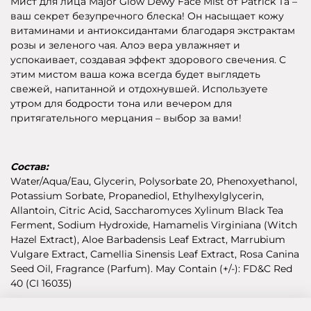
Мист для лица Major Glow Dewy Face Mist от Patrick Ta –
ваш секрет безупречного блеска! Он насыщает кожу
витаминами и антиоксидантами благодаря экстрактам
розы и зеленого чая. Алоэ вера увлажняет и
успокаивает, создавая эффект здорового свечения. С
этим мистом ваша кожа всегда будет выглядеть
свежей, напитанной и отдохнувшей. Используете
утром для бодрости тона или вечером для
притягательного мерцания – выбор за вами!
Состав:
Water/Aqua/Eau, Glycerin, Polysorbate 20, Phenoxyethanol,
Potassium Sorbate, Propanediol, Ethylhexylglycerin,
Allantoin, Citric Acid, Saccharomyces Xylinum Black Tea
Ferment, Sodium Hydroxide, Hamamelis Virginiana (Witch
Hazel Extract), Aloe Barbadensis Leaf Extract, Marrubium
Vulgare Extract, Camellia Sinensis Leaf Extract, Rosa Canina
Seed Oil, Fragrance (Parfum). May Contain (+/-): FD&C Red
40 (CI 16035)