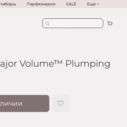
Наборы
Парфюмерия
SALE
Еще
Major Volume™ Plumping
аличии