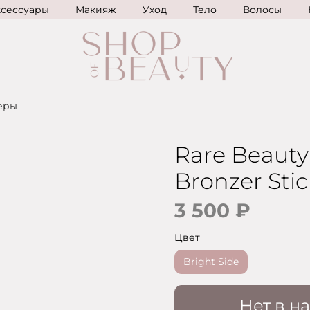
ксессуары
Макияж
Уход
Тело
Волосы
еры
Rare Beauty
Bronzer Stic
3 500 ₽
Цвет
Bright Side
Нет в н