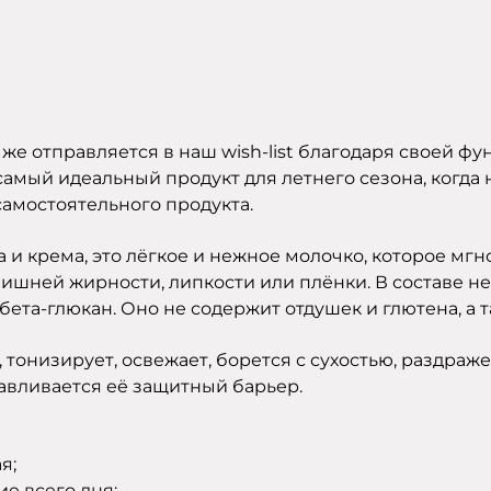
у же отправляется в наш wish-list благодаря своей 
амый идеальный продукт для летнего сезона, когда 
самостоятельного продукта.
а и крема, это лёгкое и нежное молочко, которое м
лишней жирности, липкости или плёнки. В составе н
бета-глюкан. Оно не содержит отдушек и глютена, а т
 тонизирует, освежает, борется с сухостью, раздр
авливается её защитный барьер.
я;
ие всего дня;