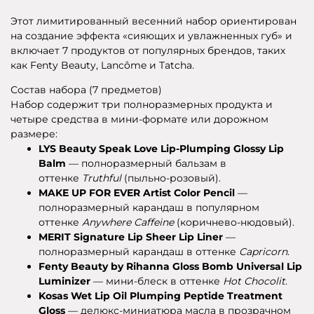
Этот лимитированный весенний набор ориентирован
на создание эффекта «сияющих и увлажненных губ» и
включает 7 продуктов от популярных брендов, таких
как Fenty Beauty, Lancôme и Tatcha.
Состав набора (7 предметов)
Набор содержит три полноразмерных продукта и
четыре средства в мини-формате или дорожном
размере:
LYS Beauty Speak Love Lip-Plumping Glossy Lip
Balm
— полноразмерный бальзам в
оттенке
Truthful
(пыльно-розовый).
MAKE UP FOR EVER Artist Color Pencil
—
полноразмерный карандаш в популярном
оттенке
Anywhere Caffeine
(коричнево-нюдовый).
MERIT Signature Lip Sheer Lip Liner
—
полноразмерный карандаш в оттенке
Capricorn
.
Fenty Beauty by Rihanna Gloss Bomb Universal Lip
Luminizer
— мини-блеск в оттенке
Hot Chocolit
.
Kosas Wet Lip Oil Plumping Peptide Treatment
Gloss
— делюкс-миниатюра масла в прозрачном