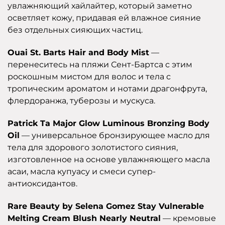
увлажняющий хайлайтер, который заметно
осветляет кожу, придавая ей влажное сияние
без отдельных сияющих частиц.
Ouai St. Barts Hair and Body Mist
—
перенеситесь на пляжи Сент-Бартса с этим
роскошным мистом для волос и тела с
тропическим ароматом и нотами драгонфрута,
флердоранжа, туберозы и мускуса.
Patrick Ta Major Glow Luminous Bronzing Body
Oil
— универсальное бронзирующее масло для
тела для здорового золотистого сияния,
изготовленное на основе увлажняющего масла
асаи, масла купуасу и смеси супер-
антиоксидантов.
Rare Beauty by Selena Gomez Stay Vulnerable
Melting Cream Blush Nearly Neutral
— кремовые