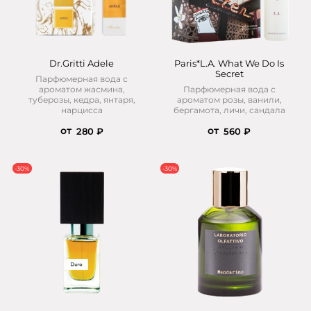
Dr.Gritti Adele
Paris*L.A. What We Do Is
Secret
Парфюмерная вода с
ароматом жасмина,
Парфюмерная вода с
туберозы, кедра, янтаря,
ароматом розы, ванили,
нарцисса
бергамота, личи, сандала
от
от
280 ₽
560 ₽
-30%
-30%