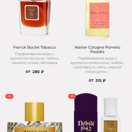
Franck Boclet Tobacco
Atelier Cologne Pomelo
Paradis
Парфюмерная вода с
ароматом мускуса, табака,
Парфюмерная вода с
ванили, сливы, ветивера
ароматом апельсина, амбры,
грейпфрута, мяты, черной
от
смородины...
280 ₽
от
315 ₽
-30%
-30%