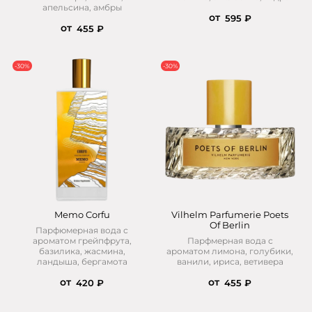
апельсина, амбры
от
595 ₽
от
455 ₽
-30%
-30%
Memo Corfu
Vilhelm Parfumerie Poets
Of Berlin
Парфюмерная вода с
ароматом грейпфрута,
Парфмерная вода с
базилика, жасмина,
ароматом лимона, голубики,
ландыша, бергамота
ванили, ириса, ветивера
от
от
420 ₽
455 ₽