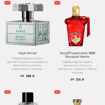
-30%
-30%
Kajal Almaz
Xerjoff Casamorati 1888
Bouquet Ideale
Парфюмерная вода с
ароматом розы, мандарина,
Парфюмерная вода с
бергамота, малины,
ароматом мускуса,
коричневого сахара...
папируса, сандала, табака,
корицы
от
385 ₽
от
315 ₽
-30%
-30%