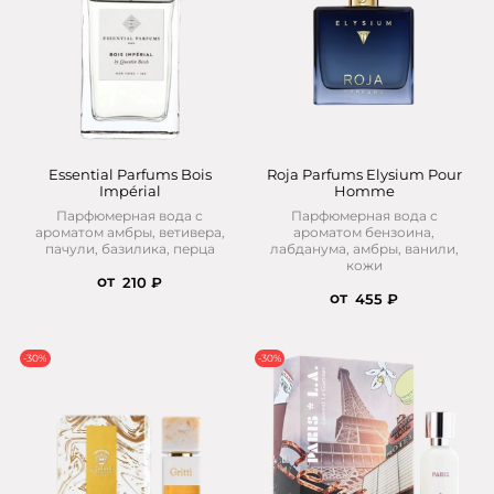
Essential Parfums Bois
Roja Parfums Elysium Pour
Impérial
Homme
Парфюмерная вода с
Парфюмерная вода с
ароматом амбры, ветивера,
ароматом бензоина,
пачули, базилика, перца
лабданума, амбры, ванили,
кожи
от
210 ₽
от
455 ₽
-30%
-30%