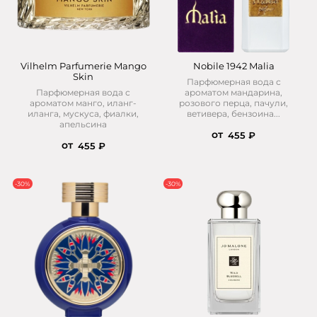
Vilhelm Parfumerie Mango
Nobile 1942 Malia
Skin
Парфюмерная вода с
Парфюмерная вода с
ароматом мандарина,
ароматом манго, иланг-
розового перца, пачули,
иланга, мускуса, фиалки,
ветивера, бензоина...
апельсина
от
455 ₽
от
455 ₽
-30%
-30%