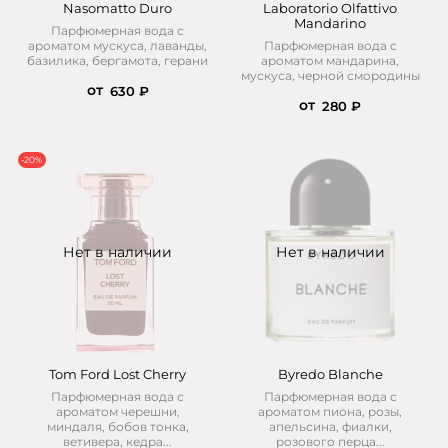
Nasomatto Duro
Laboratorio Olfattivo
Mandarino
Парфюмерная вода с
ароматом мускуса, лаванды,
Парфюмерная вода с
базилика, бергамота, герани
ароматом мандарина,
мускуса, черной смородины
от
630 ₽
от
280 ₽
-20%
Нет в наличии
Нет в наличии
Tom Ford Lost Cherry
Byredo Blanche
Парфюмерная вода с
Парфюмерная вода с
ароматом черешни,
ароматом пиона, розы,
миндаля, бобов тонка,
апельсина, фиалки,
ветивера, кедра...
розового перца...