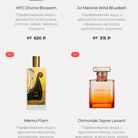
HFC Divine Blossom
Jo Malone Wild Bluebell
Парфюмерная вода с
Парфюмерная вода с
ароматом апельсина,
ароматом колокольчика,
лотоса, какао, ванили,
ландыша, мускуса,
сандала
шиповника, жасмина
от
от
630 ₽
315 ₽
-30%
-30%
Memo Flam
Ormonde Jayne Levant
Парфюмерная вода с
Парфюмерная вода с
ароматом жасмина,
ароматом пиона, лилии,
кашемира, ванили,
жасмина, апельсина, кедра