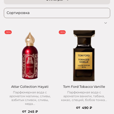
-30%
-30%
Attar Collection Hayati
Tom Ford Tobacco Vanille
Парфюмерная вода с
Парфюмерная вода с
ароматом малины, сливы,
ароматом ванили, табака,
взбитых сливок, сливы,
какао, специй, бобов тонка...
меда...
от
490 ₽
от
245 ₽