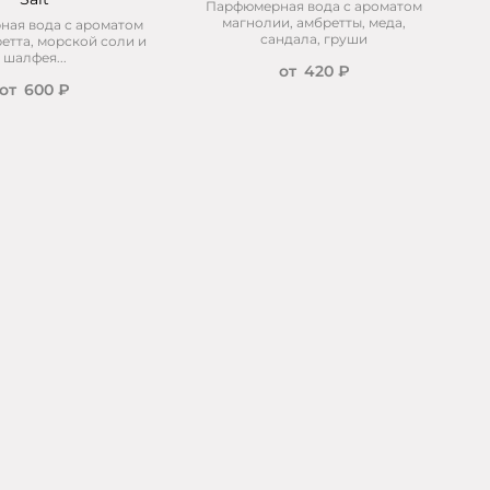
Парфюмерная вода с ароматом
магнолии, амбретты, меда,
ая вода с ароматом
сандала, груши
етта, морской соли и
шалфея...
от
420 ₽
от
600 ₽