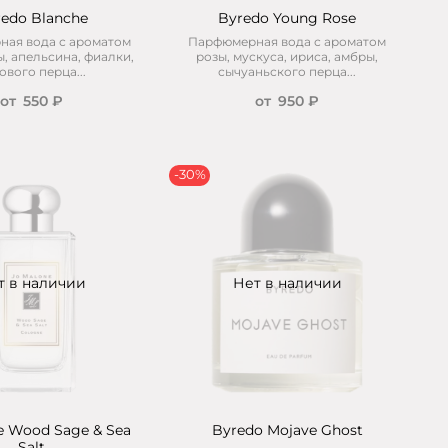
edo Blanche
Byredo Young Rose
ая вода с ароматом
Парфюмерная вода с ароматом
ы, апельсина, фиалки,
розы, мускуса, ириса, амбры,
ового перца...
сычуаньского перца...
от
550 ₽
от
950 ₽
-30%
т в наличии
Нет в наличии
e Wood Sage & Sea
Byredo Mojave Ghost
Salt