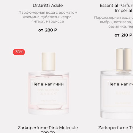
Dr.Gritti Adele
Essential Parfu
Impérial
Парфюмерная вода с ароматом
жасмина, туберозы, кедра,
Парфюмерная вода 
янтаря, нарцисса
амбры, ветивера,
базилика, пе
от
280 ₽
от
210 ₽
-30%
Нет в наличии
Нет в нали
Zarkoperfume Pink Molecule
Zarkoperfume T
090.09