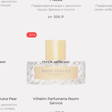
с ароматом
 специй
Парфюмерная вода с ароматом
Парфюмерн
груши, фрезии и пачули
семян амбр
₽
от
500 ₽
-30%
чии
Нет в наличии
ulce Pear
Vilhelm Parfumerie Room
Service
с ароматом
а, сахара,