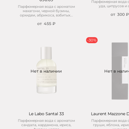
Парфюмерная вода 
уда, цитрусов и
Парфюмерная вода с ароматом
махагони, черной бузины,
от
300 
орхидеи, абрикоса, взбитых...
от
455 ₽
-30%
Нет в наличии
Нет в нали
Le Labo Santal 33
Laurent Mazzone D
Парфюмерная вода с ароматом
Парфюмерная вода 
сандала, кардамона, ириса,
груши, яблока, ирис