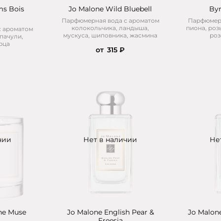
ms Bois
Jo Malone Wild Bluebell
Byr
Парфюмерная вода с ароматом
Парфюмерн
колокольчика, ландыша,
пиона, роз
с ароматом
мускуса, шиповника, жасмина
роз
 пачули,
рца
от
315 ₽
чии
Нет в наличии
Не
he Muse
Jo Malone English Pear &
Jo Malon
Freesia