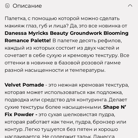
Описание
Палетка, с помощью которой можно сделать
макияж глаз, губ и лица? Да, это все новинка от
Danessa Myricks Beauty Groundwork Blooming
Romance Palette!
В палетке десять рефилов,
каждый из которых состоит из двух частей и
сочетает в себе сухую и кремовую текстуру. Все
оттенки в новинке в базовой розовой гамме
разной насыщенности и температуры.
Velvet Pomade
- это нежная кремовая текстура,
которая может использоваться как подложка,
подводка или средство для контуринга. Делает
сухие текстуры более насыщенными.
Shape N’
Fix Powder -
это сухая шелковистая пудра,
которая работает как тени, пудра, бронзер или
контур. Легко тушуется без пятен и хорошо
наслаивается. Не содержит тальк. Данесса