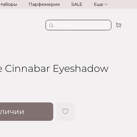
Наборы
Парфюмерия
SALE
Еще
ge Cinnabar Eyeshadow
аличии