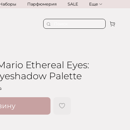
Наборы
Парфюмерия
SALE
Еще
ario Ethereal Eyes:
yeshadow Palette
₽
зину