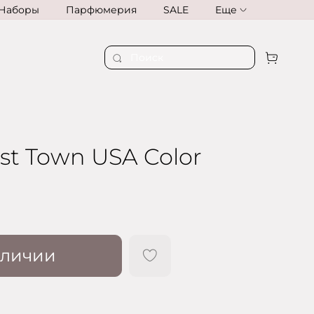
Наборы
Парфюмерия
SALE
Еще
t Town USA Color
аличии